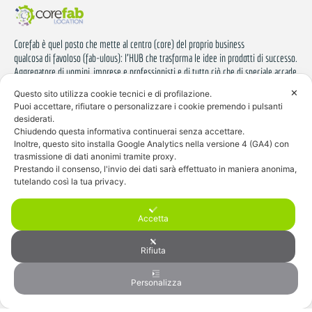
Corefab è quel posto che mette al centro (core) del proprio business
qualcosa di favoloso (fab-ulous): l'HUB che trasforma le idee in prodotti di successo.
Aggregatore di uomini, imprese e professionisti e di tutto ciò che di speciale accade
dopo.
✕
Questo sito utilizza cookie tecnici e di profilazione.
Puoi accettare, rifiutare o personalizzare i cookie premendo i pulsanti
(+39) 393.98.63.525
desiderati.
Chiudendo questa informativa continuerai senza accettare.
location@corefab.it
Inoltre, questo sito installa Google Analytics nella versione 4 (GA4) con
Via Po, 77 20032 Cormano (MI)
trasmissione di dati anonimi tramite proxy.
Prestando il consenso, l'invio dei dati sarà effettuato in maniera anonima,
tutelando così la tua privacy.
Accetta
Rifiuta
Copyright 2023 @ Corefab Location
Privacy policy
Personalizza
Tama Srl Via Don Minzoni, 7 20826 Misinto (MB)