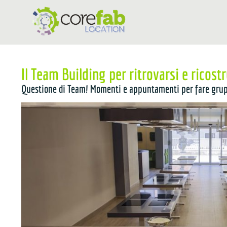
Il Team Building per ritrovarsi e ricostr
Questione di Team! Momenti e appuntamenti per fare grupp