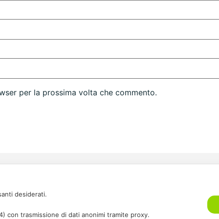
rowser per la prossima volta che commento.
(+39) 393.98.63.
location@corefab.i
santi desiderati.
Via Po, 77 20032 
A4) con trasmissione di dati anonimi tramite proxy.