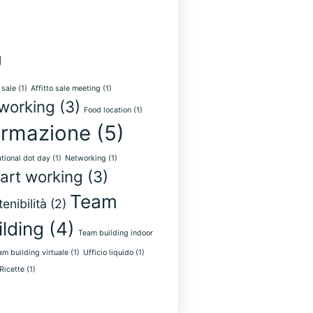
g
 sale
(1)
Affitto sale meeting
(1)
working
(3)
Food location
(1)
rmazione
(5)
ational dot day
(1)
Networking
(1)
art working
(3)
Team
enibilità
(2)
ilding
(4)
Team building indoor
am building virtuale
(1)
Ufficio liquido
(1)
Ricette
(1)