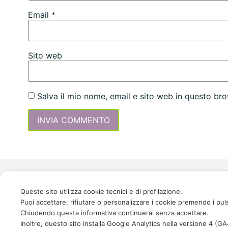
Email
*
Sito web
Salva il mio nome, email e sito web in questo b
Questo sito utilizza cookie tecnici e di profilazione.
Puoi accettare, rifiutare o personalizzare i cookie premendo i pul
Chiudendo questa informativa continuerai senza accettare.
Corefab è quel posto che mette al centro (core) del proprio business
Inoltre, questo sito installa Google Analytics nella versione 4 (G
qualcosa di favoloso (fab-ulous): l'HUB che trasforma le idee in prodotti di successo.