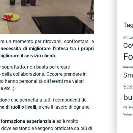
Ta
Affitto
re un momento per ritrovarsi, confrontarsi e
Co
a
necessità di migliorare l’intesa tra i propri
Fo
gliorare il servizio clienti
.
soprattutto, non basta per creare
Intern
Sm
della collaborazione. Occorre prendere in
so hanno personalità differenti ma valori
Sost
 etc..).
bu
zione che permetta a tutti i componenti del
 di ruoli o livelli,
e che il lavoro di ognuno
(1)
Te
Video 
a
formazione esperienziale
ed è molto
a, dove esistono e vengono praticate da più di