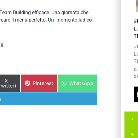
n Team Building efficace. Una giornata che
creare il menù perfetto. Un momento ludico
#
L
T
18
#
L
T
p
da
X
Pinterest
WhatsApp
Twitter)
m