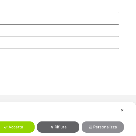
✕
525
t
Accetta
Rifiuta
Personalizza
Cormano (MI)