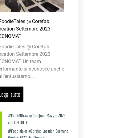
FoodieTales @ Corefab
ocation Settembre 2023
ECNOMAT
FoodieTales @ Corefab
ocation Settembre 2023
ECNOMAT Un team
erformante si riconosce anche
ll’entusiasmo...
Leggi tutto
#DrinkNDraw @ Corefood Maggio 2023
con DELOITTE
#FoodieTales @Corefab Location Cormano
Ottobre 2022 Uci Cinemas