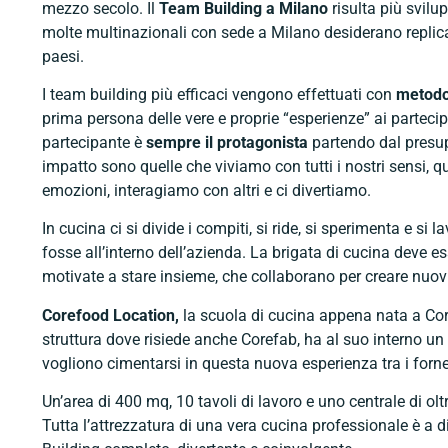
mezzo secolo. Il
Team Building a Milano
risulta più svilup
molte multinazionali con sede a Milano desiderano replicare 
paesi.
I team building più efficaci vengono effettuati con
metodo
prima persona delle vere e proprie “esperienze” ai partecip
partecipante è
sempre il protagonista
partendo dal presup
impatto sono quelle che viviamo con tutti i nostri sensi, q
emozioni, interagiamo con altri e ci divertiamo.
In cucina ci si divide i compiti, si ride, si sperimenta e 
fosse all’interno dell’azienda. La brigata di cucina deve 
motivate a stare insieme, che collaborano per creare nuovi 
Corefood Location
,
la scuola di cucina appena nata a Corm
struttura dove risiede anche Corefab, ha al suo interno 
vogliono cimentarsi in questa nuova esperienza tra i fornel
Un’area di 400 mq, 10 tavoli di lavoro e uno centrale di olt
Tutta l’attrezzatura di una vera cucina professionale è a 